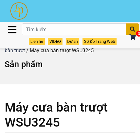
T
0
Liên hệ
VIDEO
Dự án
Sơ Đồ Trang Web
Home
/
Sản phẩm
/
Máy cưa gỗ - máy cắt gỗ
/
Máy cưa
bàn trượt
/ Máy cưa bàn trượt WSU3245
Sản phẩm
Máy cưa bàn trượt
WSU3245