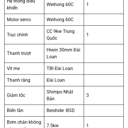
Hệ thống điều
Weihong 60C
1
khiển
Motor servo
Weihong 60C
CC 9kw Trung
Trục chính
1
Quốc
Hiwin 30mm Đài
Thanh trượt
Loan
Vít me
TBI Đài Loan
Thanh răng
Đài Loan
Shimpo Nhật
Giảm tốc
3
Bản
Biến tần
Beishide -BSD
Bơm chân không
7.5kw
1