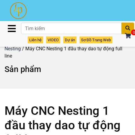
T
0
Liên hệ
VIDEO
Dự án
Sơ Đồ Trang Web
Home
/
Sản phẩm
/
Máy gia công CNC
/
Máy CNC
Nesting
/ Máy CNC Nesting 1 đầu thay dao tự động full
line
Sản phẩm
Máy CNC Nesting 1
đầu thay dao tự động