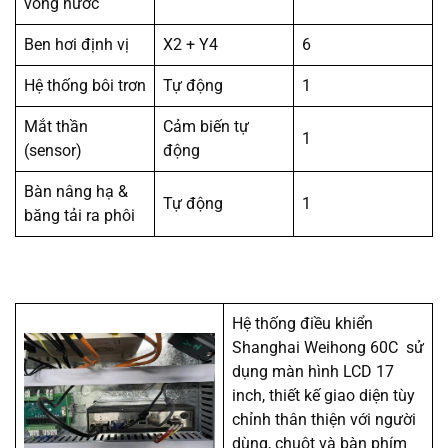
vòng nước
Ben hơi định vị
X2 + Y4
6
Hệ thống bôi trơn
Tự động
1
Mắt thần
Cảm biến tự
1
(sensor)
động
Bàn nâng hạ &
Tự động
1
băng tải ra phôi
Hệ thống điều khiển
Shanghai Weihong 60C sử
dụng màn hình LCD 17
inch, thiết kế giao diện tùy
chỉnh thân thiện với người
dùng, chuột và bàn phím