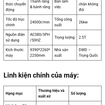
Thanh răng
Bàn làm
thức chuyển
chân không
& bánh răng
việc
động
đôi
Tốc độ trục
Tổng công
24000r/min
26kw
chính
suất
Nguồn điện
AC380/3PH
Trọng lượng
2.5T
sử dụng
/50HZ
Kích thước
9390*2260*
Nhà sản
DWD –
máy
2250mm
xuất
Trung Quốc
Linh kiện chính của máy:
Thương hiệu và
Hạng mục
Số lượng
xuất xứ