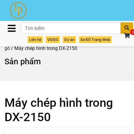
T
0
Liên hệ
VIDEO
Dự án
Sơ Đồ Trang Web
Home
/
Sản phẩm
/
Máy định hình
/
Máy chép hình
gỗ
/ Máy chép hình trong DX-2150
Sản phẩm
Máy chép hình trong
DX-2150