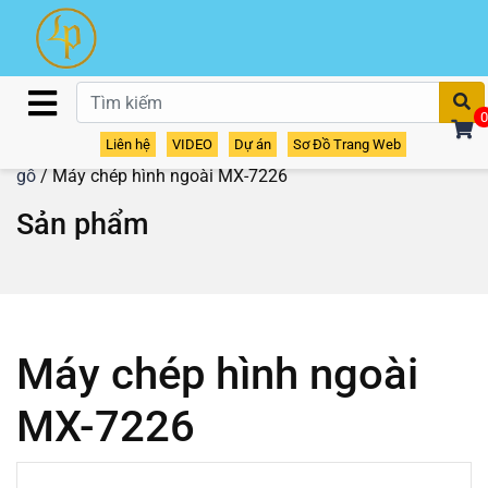
T
0
Liên hệ
VIDEO
Dự án
Sơ Đồ Trang Web
Home
/
Sản phẩm
/
Máy định hình
/
Máy chép hình
gỗ
/ Máy chép hình ngoài MX-7226
Sản phẩm
Máy chép hình ngoài
MX-7226