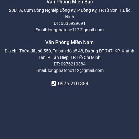
Văn Phòng Miền Bắc
23B1A, Cụm Công Nghiệp Đồng Kỵ, P.Đồng Kỵ, TP.Từ Sơn, T.Bắc
Ninh
ĐT:
0835929691
Email:
longphatcnc112@gmail.com
Văn Phòng Miền Nam
Địa chỉ: Thửa đất số 550, Tờ bản đồ số 48, Đường ĐT 747, KP. Khánh
Tân, P. Tân Hiệp, TP. Hồ Chí Minh
ĐT:
0976210384
Email:
longphatcnc112@gmail.com
0976 210 384