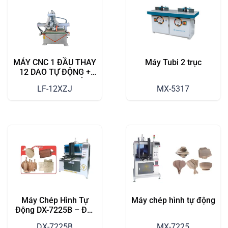
MÁY CNC 1 ĐẦU THAY
Máy Tubi 2 trục
12 DAO TỰ ĐỘNG +
TRỤC CƯA ĐA HƯỚNG
LF-12XZJ
MX-5317
Máy Chép Hình Tự
Máy chép hình tự động
Động DX-7225B – Đột
Phá Trong Gia Công
DX-7225B
MX-7225