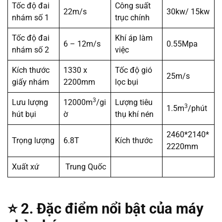
Tốc độ đai
Công suất
22m/s
30kw/ 15kw
nhám số 1
trục chính
Tốc độ đai
Khí áp làm
6 – 12m/s
0.55Mpa
nhám số 2
việc
Kích thước
1330 x
Tốc độ gió
25m/s
giấy nhám
2200mm
lọc bụi
3
Lưu lượng
12000m
/gi
Lượng tiêu
3
1.5m
/phút
hút bụi
ờ
thụ khí nén
2460*2140*
Trọng lượng
6.8T
Kích thước
2220mm
Xuất xứ
Trung Quốc
⭐
2. Đặc điểm nổi bật của máy