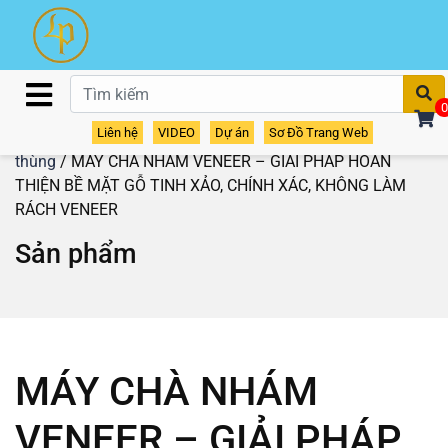
T
0
Liên hệ
VIDEO
Dự án
Sơ Đồ Trang Web
Home
/
Sản phẩm
/
Máy chà nhám
/
Máy chà nhám
thùng
/ MÁY CHÀ NHÁM VENEER – GIẢI PHÁP HOÀN
THIỆN BỀ MẶT GỖ TINH XẢO, CHÍNH XÁC, KHÔNG LÀM
RÁCH VENEER
Sản phẩm
MÁY CHÀ NHÁM
VENEER – GIẢI PHÁP