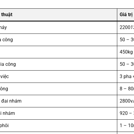
 thuật
Giá trị
máy
2200
1
a công
50 – 
450kg
gia công
50 – 
việc
3 pha 
công
8 – 8
 đai nhám
2800v
ai nhám
920 –
phôi
1 – 1