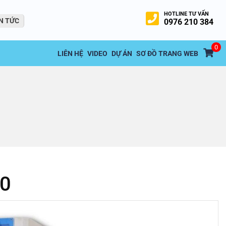
HOTLINE TƯ VẤN
N TỨC
0976 210 384
0
LIÊN HỆ
VIDEO
DỰ ÁN
SƠ ĐỒ TRANG WEB
10