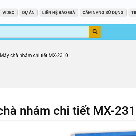
VIDEO
DỰ ÁN
LIÊN HỆ BÁO GIÁ
CẨM NANG SỬ DỤNG
TI
Tìm
Máy chà nhám chi tiết MX-2310
chà nhám chi tiết MX-23