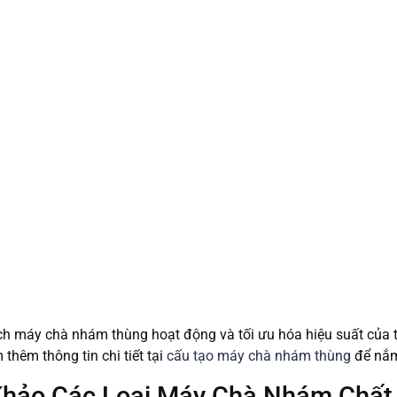
ch máy chà nhám thùng hoạt động và tối ưu hóa hiệu suất của th
 thêm thông tin chi tiết tại
cấu tạo máy chà nhám thùng
để nắm
hảo Các Loại Máy Chà Nhám Chất 