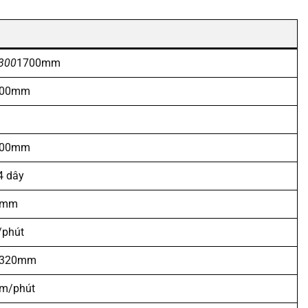
300
1700mm
300mm
300mm
4 dây
0mm
/phút
 320mm
0m/phút