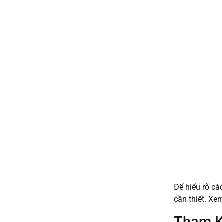
Để hiểu rõ cá
cần thiết. Xem
Tham K