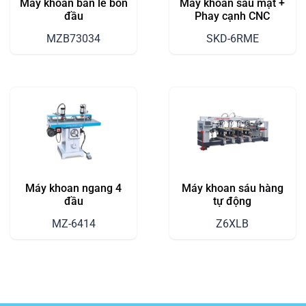
Máy khoan bản lề bốn
Máy khoan sáu mặt +
đầu
Phay cạnh CNC
MZB73034
SKD-6RME
Máy khoan ngang 4
Máy khoan sáu hàng
đầu
tự động
MZ-6414
Z6XLB