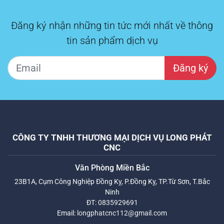
Đăng ký nhận những tin tức mới nhất về thông
tin sản phẩm dịch vụ
Đăng ký
CÔNG TY TNHH THƯƠNG MẠI DỊCH VỤ LONG PHÁT
CNC
Văn Phòng Miền Bắc
23B1A, Cụm Công Nghiệp Đồng Kỵ, P.Đồng Kỵ, TP.Từ Sơn, T.Bắc
Ninh
ĐT:
0835929691
Email:
longphatcnc112@gmail.com