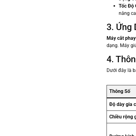
Tốc Độ
nâng ca
3. Ứng
Máy cắt pha
dạng. Máy giú
4. Thôn
Dưới đây là 
Thông Số
Độ dày gia 
Chiều rộng 