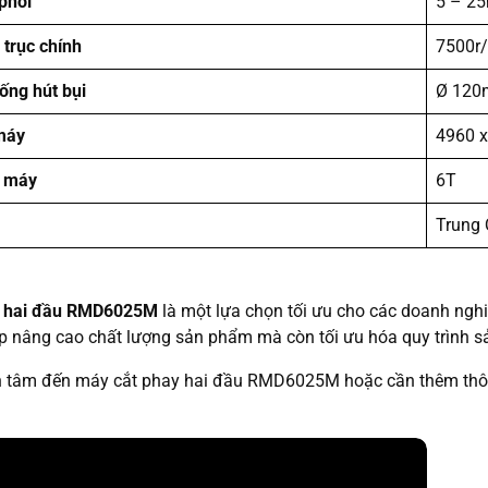
phôi
5 – 25
 trục chính
7500r/
ống hút bụi
Ø 12
máy
4960 
g máy
6T
Trung
y hai đầu RMD6025M
là một lựa chọn tối ưu cho các doanh nghiệ
p nâng cao chất lượng sản phẩm mà còn tối ưu hóa quy trình sản 
tâm đến máy cắt phay hai đầu RMD6025M hoặc cần thêm thông tin