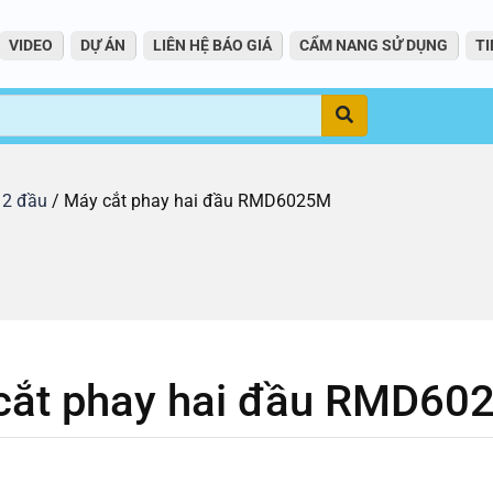
VIDEO
DỰ ÁN
LIÊN HỆ BÁO GIÁ
CẨM NANG SỬ DỤNG
TI
Tìm
 2 đầu
/ Máy cắt phay hai đầu RMD6025M
cắt phay hai đầu RMD60