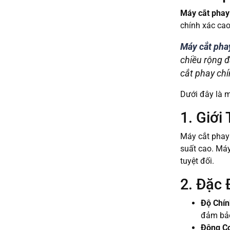
Máy cắt pha
chính xác ca
Máy cắt pha
chiều rộng đ
cắt phay chí
Dưới đây là m
1. Giớ
Máy cắt phay
suất cao. Máy
tuyệt đối.
2. Đặc 
Độ Chín
đảm bảo 
Động C