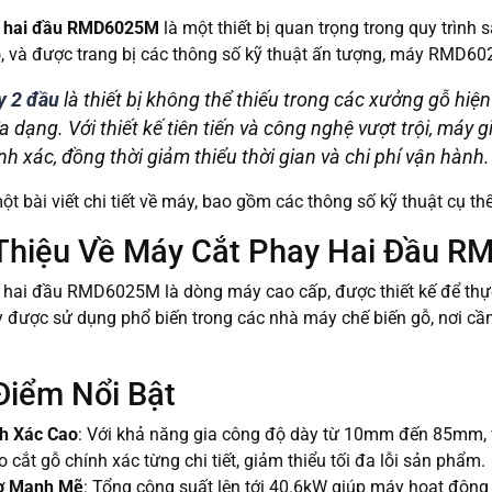
y hai đầu RMD6025M
là một thiết bị quan trọng trong quy trình
o, và được trang bị các thông số kỹ thuật ấn tượng, máy RMD6
y 2 đầu
là thiết bị không thể thiếu trong các xưởng gỗ hiện
a dạng. Với thiết kế tiên tiến và công nghệ vượt trội, máy
nh xác, đồng thời giảm thiểu thời gian và chi phí vận hành.
ột bài viết chi tiết về máy, bao gồm các thông số kỹ thuật cụ thể
i Thiệu Về Máy Cắt Phay Hai Đầu 
 hai đầu RMD6025M là dòng máy cao cấp, được thiết kế để thực 
 được sử dụng phổ biến trong các nhà máy chế biến gỗ, nơi cần 
Điểm Nổi Bật
h Xác Cao
: Với khả năng gia công độ dày từ 10mm đến 85m
cắt gỗ chính xác từng chi tiết, giảm thiểu tối đa lỗi sản phẩm.
ơ Mạnh Mẽ
: Tổng công suất lên tới 40.6kW giúp máy hoạt động