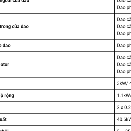
ngoài của dao
Dao cắ
Dao ph
Dao cắ
trong của dao
Dao cắ
Dao ph
p dao
Dao ph
Dao cắ
otor
Dao cắ
Dao ph
3kW/ 
độ rộng
1.1kW
2 x 0.
uất
40.6k