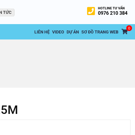
HOTLINE TƯ VẤN
N TỨC
0976 210 384
0
LIÊN HỆ
VIDEO
DỰ ÁN
SƠ ĐỒ TRANG WEB
25M