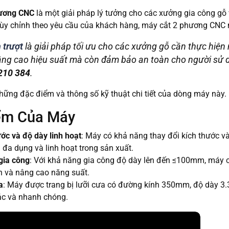
hương CNC
là một giải pháp lý tưởng cho các xưởng gia công gỗ v
ùy chỉnh theo yêu cầu của khách hàng, máy cắt 2 phương CNC man
 trượt
là giải pháp tối ưu cho các xưởng gỗ cần thực hiện
ng cao hiệu suất mà còn đảm bảo an toàn cho người sử dụn
210 384
.
hững đặc điểm và thông số kỹ thuật chi tiết của dòng máy này.
ểm Của Máy
ước và độ dày linh hoạt
: Máy có khả năng thay đổi kích thước v
 đa dụng và linh hoạt trong sản xuất.
gia công
: Với khả năng gia công độ dày lên đến ≤100mm, máy có
an và nâng cao năng suất.
a
: Máy được trang bị lưỡi cưa có đường kính 350mm, độ dày 3
ác và nhanh chóng.