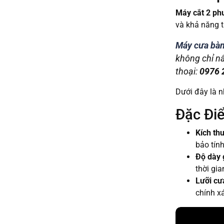
Máy cắt 2 p
và khả năng t
Máy cưa bàn
không chỉ nâ
thoại:
0976 
Dưới đây là n
Đặc Đi
Kích th
bảo tính
Độ dày 
thời gi
Lưỡi cư
chính x