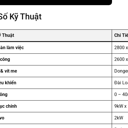
Số Kỹ Thuật
ỹ Thuật
Chi Ti
bàn làm việc
2800 
 công
2600 
 & vít me
Donge
ều khiển
Đài Lo
công
0 – 40
rục chính
9kW x 
vo
2kW