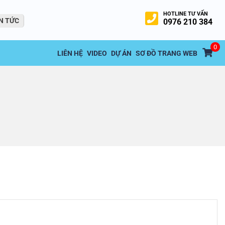
HOTLINE TƯ VẤN
N TỨC
0976 210 384
0
LIÊN HỆ
VIDEO
DỰ ÁN
SƠ ĐỒ TRANG WEB