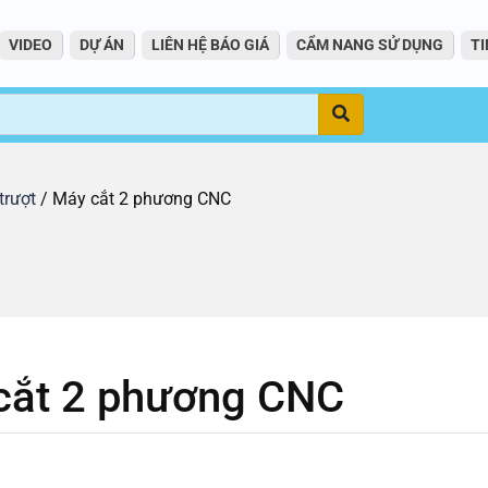
VIDEO
DỰ ÁN
LIÊN HỆ BÁO GIÁ
CẨM NANG SỬ DỤNG
TI
Tìm
trượt
/ Máy cắt 2 phương CNC
cắt 2 phương CNC