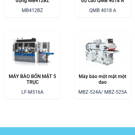
động MB412BZ
độ cao QMB 4018 A
MB412BZ
QMB 4018 A
MÁY BÀO BỐN MẶT 5
Máy bào một mặt một
TRỤC
dao
LF-M516A
MBZ-524A/ MBZ-525A