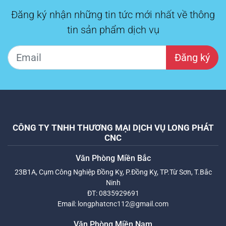
Đăng ký nhận những tin tức mới nhất về thông
tin sản phẩm dịch vụ
Đăng ký
CÔNG TY TNHH THƯƠNG MẠI DỊCH VỤ LONG PHÁT
CNC
Văn Phòng Miền Bắc
23B1A, Cụm Công Nghiệp Đồng Kỵ, P.Đồng Kỵ, TP.Từ Sơn, T.Bắc
Ninh
ĐT:
0835929691
Email:
longphatcnc112@gmail.com
Văn Phòng Miền Nam