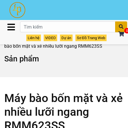
T
0
Liên hệ
VIDEO
Dự án
Sơ Đồ Trang Web
Home
/
Sản phẩm
/
Máy bào gỗ
/
Máy bào 4 mặt
/ Máy
bào bốn mặt và xẻ nhiều lưỡi ngang RMM623SS
Sản phẩm
Máy bào bốn mặt và xẻ
nhiều lưỡi ngang
RMM623SS