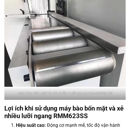
Máy Bào Bốn Mặt Và Xẻ Nhiều Lưỡi Ngang Rmm623Ss 30
Lợi ích khi sử dụng máy bào bốn mặt và xẻ
nhiều lưỡi ngang RMM623SS
Hiệu suất cao:
Động cơ mạnh mẽ, tốc độ vận hành