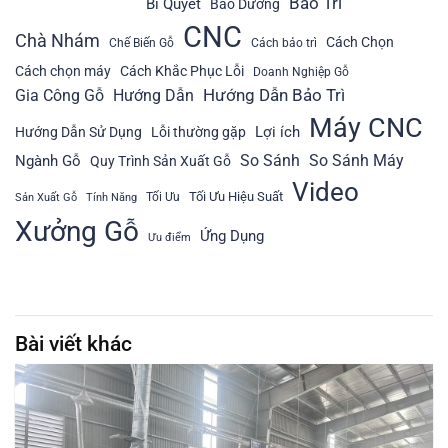
Bảo Trì
Bí Quyết
Bảo Dưỡng
CNC
Chà Nhám
Cách Chọn
Chế Biến Gỗ
Cách bảo trì
Cách chọn máy
Cách Khắc Phục Lỗi
Doanh Nghiệp Gỗ
Hướng Dẫn Bảo Trì
Gia Công Gỗ
Hướng Dẫn
Máy CNC
Lợi ích
Hướng Dẫn Sử Dụng
Lỗi thường gặp
So Sánh
So Sánh Máy
Ngành Gỗ
Quy Trình Sản Xuất Gỗ
Video
Tối Ưu Hiệu Suất
Tối Ưu
Sản Xuất Gỗ
Tính Năng
Xưởng Gỗ
Ứng Dụng
Ưu điểm
Bài viết khác