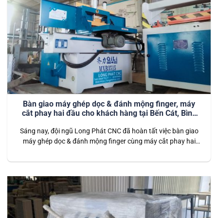
Bàn giao máy ghép dọc & đánh mộng finger, máy
cắt phay hai đầu cho khách hàng tại Bến Cát, Bình
Dương
Sáng nay, đội ngũ Long Phát CNC đã hoàn tất việc bàn giao
máy ghép dọc & đánh mộng finger cùng máy cắt phay hai
đầu cho khách hàng tại Bến Cát, Bình Dương. Đây là hai thiết
bị quan trọng, hỗ trợ hiệu quả trong việc gia công và sản xuất
các sản phẩm…