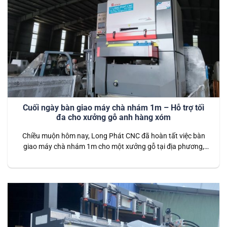
Cuối ngày bàn giao máy chà nhám 1m – Hỗ trợ tối
đa cho xưởng gỗ anh hàng xóm
Chiều muộn hôm nay, Long Phát CNC đã hoàn tất việc bàn
giao máy chà nhám 1m cho một xưởng gỗ tại địa phương,
thân quen như “anh hàng xóm”. Đây là dòng máy chuyên
dụng, phù hợp với các xưởng sản xuất cần xử lý bề mặt gỗ
một cách nhanh chóng và hiệu…