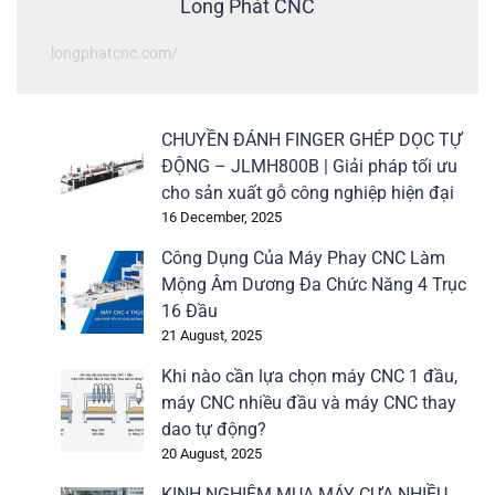
Long Phát CNC
longphatcnc.com/
CHUYỀN ĐÁNH FINGER GHÉP DỌC TỰ
ĐỘNG – JLMH800B | Giải pháp tối ưu
cho sản xuất gỗ công nghiệp hiện đại
16 December, 2025
Công Dụng Của Máy Phay CNC Làm
Mộng Âm Dương Đa Chức Năng 4 Trục
16 Đầu
21 August, 2025
Khi nào cần lựa chọn máy CNC 1 đầu,
máy CNC nhiều đầu và máy CNC thay
dao tự động?
20 August, 2025
KINH NGHIỆM MUA MÁY CƯA NHIỀU