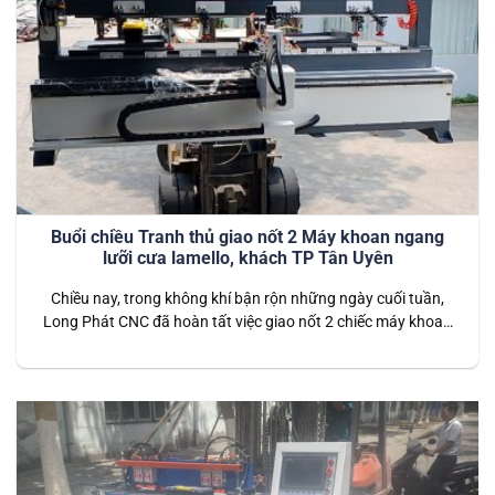
Buổi chiều Tranh thủ giao nốt 2 Máy khoan ngang
lưỡi cưa lamello, khách TP Tân Uyên
Chiều nay, trong không khí bận rộn những ngày cuối tuần,
Long Phát CNC đã hoàn tất việc giao nốt 2 chiếc máy khoan
ngang lưỡi cưa Lamello cho khách hàng tại TP Tân Uyên,
Bình Dương. Đây là dòng máy hiện đại, tích hợp lưỡi cưa
Lamello, được thiết kế chuyên dụng để khoan…