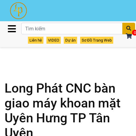
T
0
Liên hệ
VIDEO
Dự án
Sơ Đồ Trang Web
Long Phát CNC bàn
giao máy khoan mặt
Uyên Hưng TP Tân
Uyên