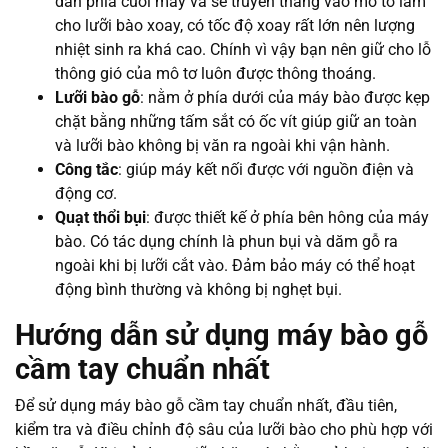
dẫn phía cuối máy và sẽ truyền thẳng vào mô tơ làm
cho lưỡi bào xoay, có tốc độ xoay rất lớn nên lượng
nhiệt sinh ra khá cao. Chính vì vậy bạn nên giữ cho lỗ
thông gió của mô tơ luôn được thông thoáng.
Lưỡi bào gỗ
: nằm ở phía dưới của máy bào được kẹp
chặt bằng những tấm sắt có ốc vít giúp giữ an toàn
và lưỡi bào không bị văn ra ngoài khi vận hành.
Công tắc
: giúp máy kết nối được với nguồn điện và
động cơ.
Quạt thổi bụi
: được thiết kế ở phía bên hông của máy
bào. Có tác dụng chính là phun bụi và dăm gỗ ra
ngoài khi bị lưỡi cắt vào. Đảm bảo máy có thể hoạt
động bình thường và không bị nghẹt bụi.
Hướng dẫn sử dụng máy bào gỗ
cầm tay chuẩn nhất
Để sử dụng máy bào gỗ cầm tay chuẩn nhất, đầu tiên,
kiểm tra và điều chỉnh độ sâu của lưỡi bào cho phù hợp với