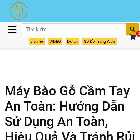
T
0
Liên hệ
VIDEO
Dự án
Sơ Đồ Trang Web
Máy Bào Gỗ Cầm Tay
An Toàn: Hướng Dẫn
Sử Dụng An Toàn,
Hiệu Quả Và Tránh Rủi