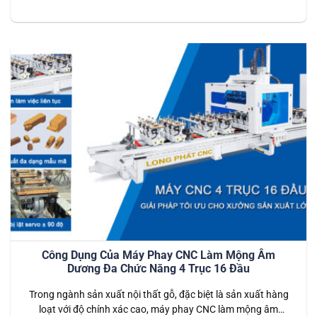
JLMH800B là hệ thống dây chuyền tiên tiến được thiết kế
dành riêng cho các nhà máy chế biến gỗ công nghiệp. Dây
chuyền này thực hiện toàn bộ quy trình từ đánh finger (tạo
mộng)…
Công Dụng Của Máy Phay CNC Làm Mộng Âm
Dương Đa Chức Năng 4 Trục 16 Đầu
Trong ngành sản xuất nội thất gỗ, đặc biệt là sản xuất hàng
loạt với độ chính xác cao, máy phay CNC làm mộng âm