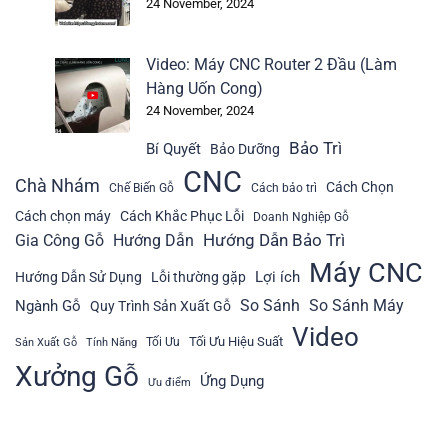
24 November, 2024
Video: Máy CNC Router 2 Đầu (Làm
Hàng Uốn Cong)
24 November, 2024
Bảo Trì
Bí Quyết
Bảo Dưỡng
CNC
Chà Nhám
Cách Chọn
Chế Biến Gỗ
Cách bảo trì
Cách chọn máy
Cách Khắc Phục Lỗi
Doanh Nghiệp Gỗ
Hướng Dẫn Bảo Trì
Gia Công Gỗ
Hướng Dẫn
Máy CNC
Lợi ích
Hướng Dẫn Sử Dụng
Lỗi thường gặp
So Sánh
So Sánh Máy
Ngành Gỗ
Quy Trình Sản Xuất Gỗ
Video
Tối Ưu Hiệu Suất
Tối Ưu
Sản Xuất Gỗ
Tính Năng
Xưởng Gỗ
Ứng Dụng
Ưu điểm