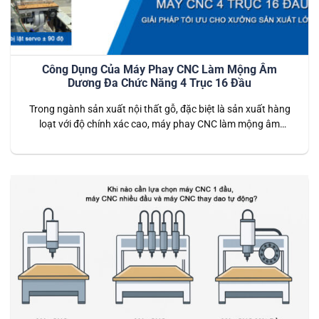
Công Dụng Của Máy Phay CNC Làm Mộng Âm
Dương Đa Chức Năng 4 Trục 16 Đầu
Trong ngành sản xuất nội thất gỗ, đặc biệt là sản xuất hàng
loạt với độ chính xác cao, máy phay CNC làm mộng âm
dương đa chức năng 4 trục 16 đầu được xem là giải pháp tối
ưu. Với khả năng gia công tự động, tốc độ nhanh và tính
chính xác tuyệt…