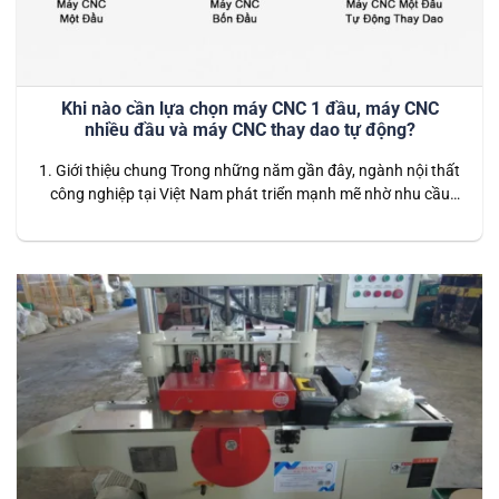
Khi nào cần lựa chọn máy CNC 1 đầu, máy CNC
nhiều đầu và máy CNC thay dao tự động?
1. Giới thiệu chung Trong những năm gần đây, ngành nội thất
công nghiệp tại Việt Nam phát triển mạnh mẽ nhờ nhu cầu
nhà ở, căn hộ, văn phòng và công trình thương mại ngày
càng cao. Song song với đó, công nghệ sản xuất cũng thay
đổi nhanh chóng: từ những phương pháp…