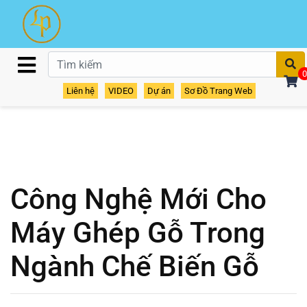
T
0
Liên hệ
VIDEO
Dự án
Sơ Đồ Trang Web
Công Nghệ Mới Cho
Máy Ghép Gỗ Trong
Ngành Chế Biến Gỗ