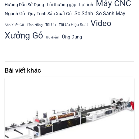
Máy CNC
Lợi ích
Hướng Dẫn Sử Dụng
Lỗi thường gặp
So Sánh
So Sánh Máy
Ngành Gỗ
Quy Trình Sản Xuất Gỗ
Video
Tối Ưu Hiệu Suất
Tối Ưu
Sản Xuất Gỗ
Tính Năng
Xưởng Gỗ
Ứng Dụng
Ưu điểm
Bài viết khác