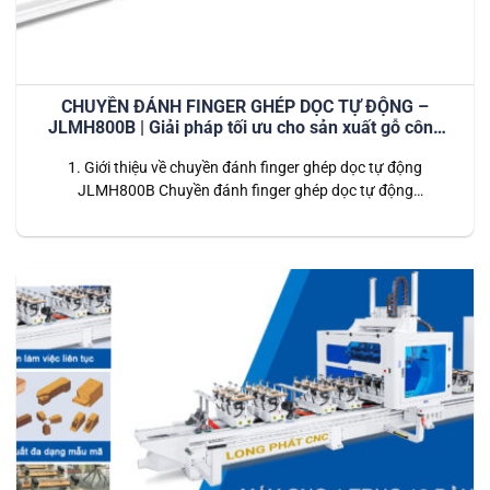
CHUYỀN ĐÁNH FINGER GHÉP DỌC TỰ ĐỘNG –
JLMH800B | Giải pháp tối ưu cho sản xuất gỗ công
nghiệp hiện đại
1. Giới thiệu về chuyền đánh finger ghép dọc tự động
JLMH800B Chuyền đánh finger ghép dọc tự động
JLMH800B là hệ thống dây chuyền tiên tiến được thiết kế
dành riêng cho các nhà máy chế biến gỗ công nghiệp. Dây
chuyền này thực hiện toàn bộ quy trình từ đánh finger (tạo
mộng)…