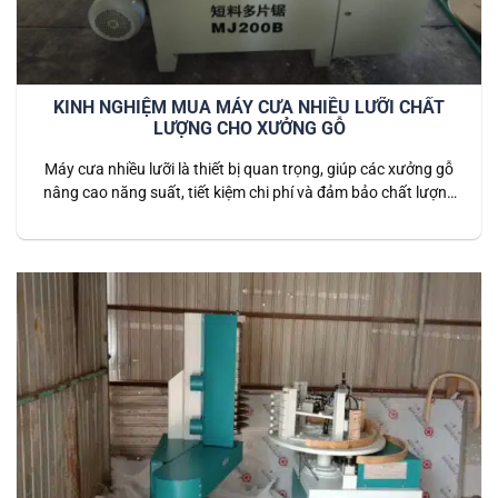
KINH NGHIỆM MUA MÁY CƯA NHIỀU LƯỠI CHẤT
LƯỢNG CHO XƯỞNG GỖ
Máy cưa nhiều lưỡi là thiết bị quan trọng, giúp các xưởng gỗ
nâng cao năng suất, tiết kiệm chi phí và đảm bảo chất lượng
thành phẩm đồng đều. Tuy nhiên, chọn mua máy phù hợp
không phải dễ — bạn cần nắm rõ các tiêu chí quan trọng
trước khi đầu tư. 1️⃣…