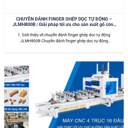
CHUYỀN ĐÁNH FINGER GHÉP DỌC TỰ ĐỘNG –
JLMH800B | Giải pháp tối ưu cho sản xuất gỗ công
nghiệp hiện đại
1. Giới thiệu về chuyền đánh finger ghép dọc tự động
JLMH800B Chuyền đánh finger ghép dọc tự động
JLMH800B là hệ thống dây chuyền tiên tiến được thiết kế
dành riêng cho các nhà máy chế biến gỗ công nghiệp. Dây
chuyền này thực hiện toàn bộ quy trình từ đánh finger (tạo
mộng)…