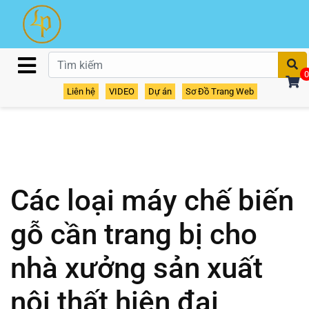
T
0
Liên hệ
VIDEO
Dự án
Sơ Đồ Trang Web
Các loại máy chế biến
gỗ cần trang bị cho
nhà xưởng sản xuất
nội thất hiện đại