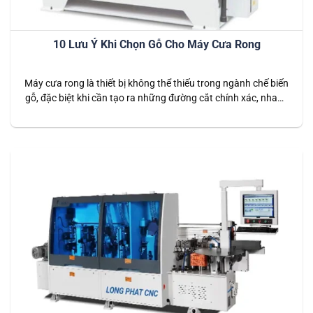
10 Lưu Ý Khi Chọn Gỗ Cho Máy Cưa Rong
Máy cưa rong là thiết bị không thể thiếu trong ngành chế biến
gỗ, đặc biệt khi cần tạo ra những đường cắt chính xác, nhanh
chóng trên các loại gỗ khác nhau. Để tối ưu hóa hiệu quả sử
dụng, việc lựa chọn loại gỗ phù hợp với máy cưa rong là điều
vô…