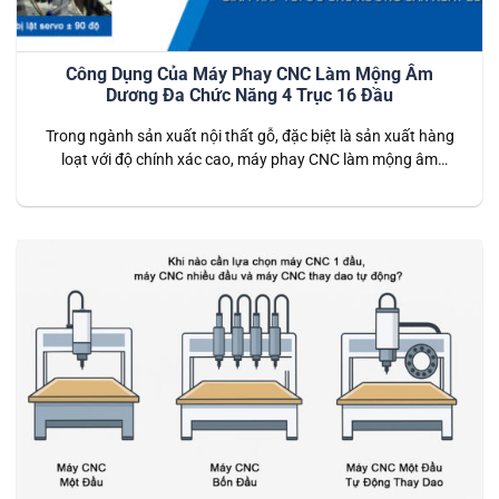
Công Dụng Của Máy Phay CNC Làm Mộng Âm
Dương Đa Chức Năng 4 Trục 16 Đầu
Trong ngành sản xuất nội thất gỗ, đặc biệt là sản xuất hàng
loạt với độ chính xác cao, máy phay CNC làm mộng âm
dương đa chức năng 4 trục 16 đầu được xem là giải pháp tối
ưu. Với khả năng gia công tự động, tốc độ nhanh và tính
chính xác tuyệt…