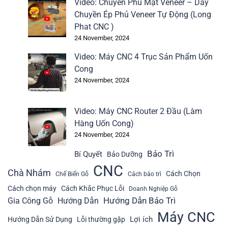
Video: Chuyền Phủ Mặt Veneer – Dây
Chuyền Ép Phủ Veneer Tự Động (Long
Phat CNC )
24 November, 2024
Video: Máy CNC 4 Trục Sản Phẩm Uốn
Cong
24 November, 2024
Video: Máy CNC Router 2 Đầu (Làm
Hàng Uốn Cong)
24 November, 2024
Bảo Trì
Bí Quyết
Bảo Dưỡng
CNC
Chà Nhám
Cách Chọn
Chế Biến Gỗ
Cách bảo trì
Cách chọn máy
Cách Khắc Phục Lỗi
Doanh Nghiệp Gỗ
Hướng Dẫn Bảo Trì
Gia Công Gỗ
Hướng Dẫn
Máy CNC
Lợi ích
Hướng Dẫn Sử Dụng
Lỗi thường gặp