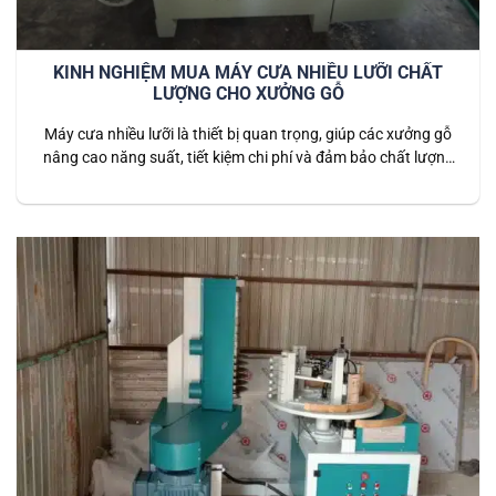
KINH NGHIỆM MUA MÁY CƯA NHIỀU LƯỠI CHẤT
LƯỢNG CHO XƯỞNG GỖ
Máy cưa nhiều lưỡi là thiết bị quan trọng, giúp các xưởng gỗ
nâng cao năng suất, tiết kiệm chi phí và đảm bảo chất lượng
thành phẩm đồng đều. Tuy nhiên, chọn mua máy phù hợp
không phải dễ — bạn cần nắm rõ các tiêu chí quan trọng
trước khi đầu tư. 1️⃣…