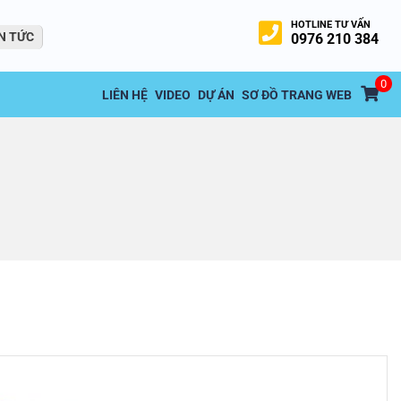
HOTLINE TƯ VẤN
N TỨC
0976 210 384
0
LIÊN HỆ
VIDEO
DỰ ÁN
SƠ ĐỒ TRANG WEB