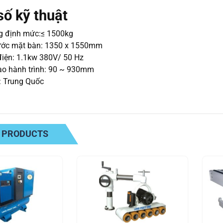
ố kỹ thuật
ng định mức:≤ 1500kg
ước mặt bàn: 1350 x 1550mm
iện: 1.1kw 380V/ 50 Hz
ao hành trình: 90 ~ 930mm
: Trung Quốc
 PRODUCTS