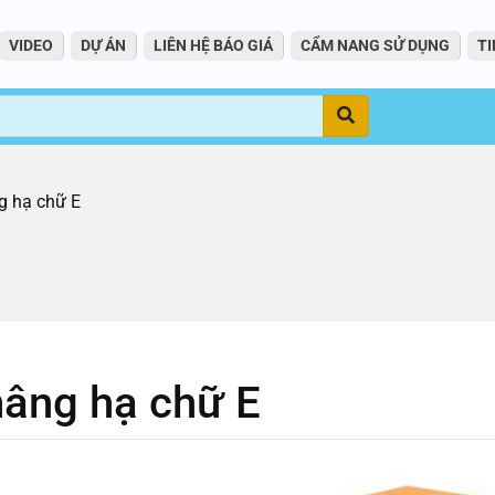
VIDEO
DỰ ÁN
LIÊN HỆ BÁO GIÁ
CẨM NANG SỬ DỤNG
TI
Tìm
g hạ chữ E
nâng hạ chữ E