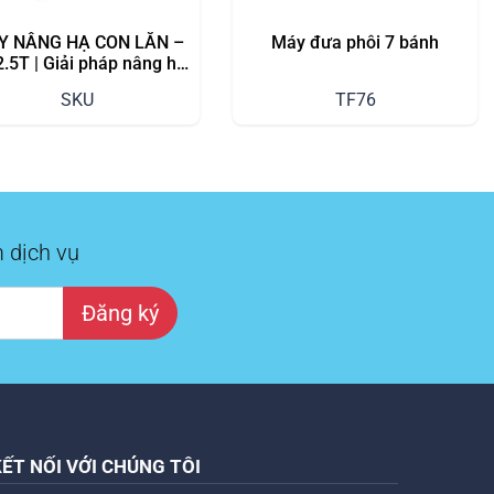
Y NÂNG HẠ CON LĂN –
Máy đưa phôi 7 bánh
2.5T | Giải pháp nâng hạ
g hóa linh hoạt, an toàn
SKU
TF76
và hiệu quả
 dịch vụ
Đăng ký
KẾT NỐI VỚI CHÚNG TÔI