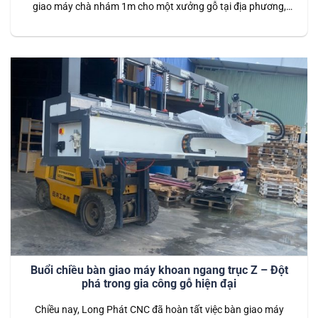
giao máy chà nhám 1m cho một xưởng gỗ tại địa phương,
thân quen như “anh hàng xóm”. Đây là dòng máy chuyên
dụng, phù hợp với các xưởng sản xuất cần xử lý bề mặt gỗ
một cách nhanh chóng và hiệu…
Buổi chiều bàn giao máy khoan ngang trục Z – Đột
phá trong gia công gỗ hiện đại
Chiều nay, Long Phát CNC đã hoàn tất việc bàn giao máy