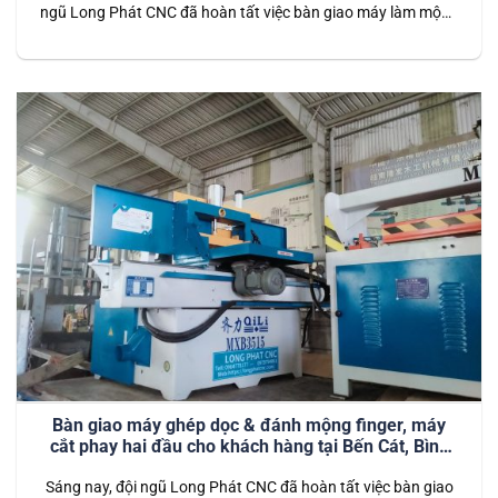
ngũ Long Phát CNC đã hoàn tất việc bàn giao máy làm mộng
đuôi én cho đối tác tại một xưởng sản xuất nội thất lớn. Đây
là bước khởi đầu suôn sẻ, giúp xưởng sản xuất sẵn sàng vận
hành hiệu…
Bàn giao máy ghép dọc & đánh mộng finger, máy
cắt phay hai đầu cho khách hàng tại Bến Cát, Bình
Dương
Sáng nay, đội ngũ Long Phát CNC đã hoàn tất việc bàn giao