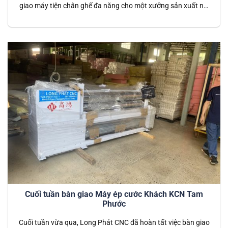
giao máy tiện chân ghế đa năng cho một xưởng sản xuất nội
thất. Đây không chỉ là khởi đầu suôn sẻ, mang lại sự may
mắn mà còn là giải pháp tối ưu để nâng cao hiệu quả sản
xuất, đảm…
Cuối tuần bàn giao Máy ép cước Khách KCN Tam
Phước
Cuối tuần vừa qua, Long Phát CNC đã hoàn tất việc bàn giao