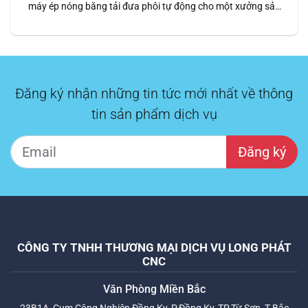
máy ép nóng băng tải đưa phôi tự động cho một xưởng sản
xuất nội thất lớn. Đây là dòng máy hiện đại, được trang bị hệ
thống băng tải tự động, giúp tối ưu hóa quy trình ép phôi gỗ,
đảm…
Đăng ký nhận những tin tức mới nhất về thông
tin sản phẩm dịch vụ
Đăng ký
CÔNG TY TNHH THƯƠNG MẠI DỊCH VỤ LONG PHÁT
CNC
Văn Phòng Miền Bắc
23B1A, Cụm Công Nghiệp Đồng Kỵ, P.Đồng Kỵ, TP.Từ Sơn, T.Bắc