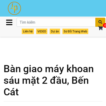
T
0
Liên hệ
VIDEO
Dự án
Sơ Đồ Trang Web
Bàn giao máy khoan
sáu mặt 2 đầu, Bến
Cát