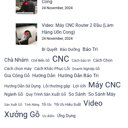
Cong
24 November, 2024
Video: Máy CNC Router 2 Đầu (Làm
Hàng Uốn Cong)
24 November, 2024
Bảo Trì
Bí Quyết
Bảo Dưỡng
CNC
Chà Nhám
Cách Chọn
Chế Biến Gỗ
Cách bảo trì
Cách chọn máy
Cách Khắc Phục Lỗi
Doanh Nghiệp Gỗ
Hướng Dẫn Bảo Trì
Gia Công Gỗ
Hướng Dẫn
Máy CNC
Lợi ích
Hướng Dẫn Sử Dụng
Lỗi thường gặp
So Sánh
So Sánh Máy
Ngành Gỗ
Quy Trình Sản Xuất Gỗ
Video
Tối Ưu Hiệu Suất
Tối Ưu
Sản Xuất Gỗ
Tính Năng
Xưởng Gỗ
Ứng Dụng
Ưu điểm