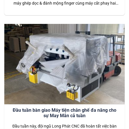
máy ghép dọc & đánh mộng finger cùng máy cắt phay hai
đầu cho khách hàng tại Bến Cát, Bình Dương. Đây là hai thiết
bị quan trọng, hỗ trợ hiệu quả trong việc gia công và sản xuất
các sản phẩm…
Đầu tuần bàn giao Máy tiện chân ghế đa năng cho
sự May Mắn cả tuần
Đầu tuần này, đội ngũ Long Phát CNC đã hoàn tất việc bàn