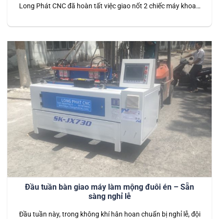
Long Phát CNC đã hoàn tất việc giao nốt 2 chiếc máy khoan
ngang lưỡi cưa Lamello cho khách hàng tại TP Tân Uyên,
Bình Dương. Đây là dòng máy hiện đại, tích hợp lưỡi cưa
Lamello, được thiết kế chuyên dụng để khoan…
Đầu tuần bàn giao máy làm mộng đuôi én – Sẵn
sàng nghỉ lễ
Đầu tuần này, trong không khí hân hoan chuẩn bị nghỉ lễ, đội