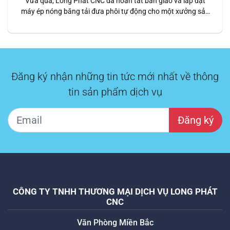
Vừa qua, Long Phát CNC đã hoàn tất bàn giao và lắp đặt
máy ép nóng băng tải đưa phôi tự động cho một xưởng sản
xuất nội thất lớn. Đây là dòng máy hiện đại, được trang bị hệ
thống băng tải tự động, giúp tối ưu hóa quy trình ép phôi gỗ,
đảm…
Đăng ký nhận những tin tức mới nhất về thông
tin sản phẩm dịch vụ
Đăng ký
CÔNG TY TNHH THƯƠNG MẠI DỊCH VỤ LONG PHÁT
CNC
Văn Phòng Miền Bắc