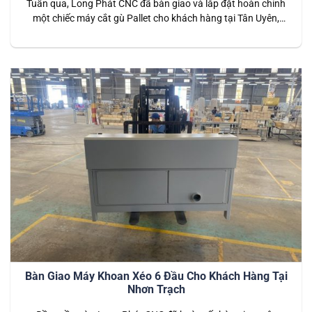
Tuần qua, Long Phát CNC đã bàn giao và lắp đặt hoàn chỉnh
một chiếc máy cắt gù Pallet cho khách hàng tại Tân Uyên,
Bình Dương. Đây là dòng máy chuyên dụng trong ngành sản
xuất pallet, giúp xử lý nhanh chóng các chi tiết gỗ để tạo ra
sản phẩm có chất lượng…
Bàn Giao Máy Khoan Xéo 6 Đầu Cho Khách Hàng Tại
Nhơn Trạch