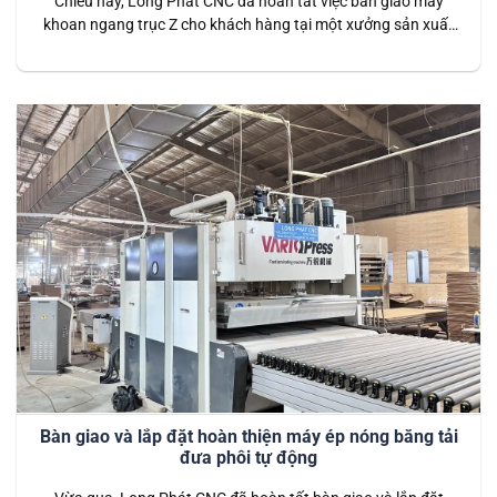
Chiều nay, Long Phát CNC đã hoàn tất việc bàn giao máy
khoan ngang trục Z cho khách hàng tại một xưởng sản xuất
nội thất lớn. Đây là thiết bị tiên tiến được thiết kế để thực hiện
các công đoạn khoan ngang với độ chính xác cao, đặc biệt là
khả năng tùy…
Bàn giao và lắp đặt hoàn thiện máy ép nóng băng tải
đưa phôi tự động