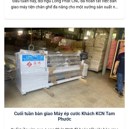
Đầu tuần này, đội ngũ Long Phát CNC đã hoàn tất việc bàn
giao máy tiện chân ghế đa năng cho một xưởng sản xuất nội
thất. Đây không chỉ là khởi đầu suôn sẻ, mang lại sự may
mắn mà còn là giải pháp tối ưu để nâng cao hiệu quả sản
xuất, đảm…
Cuối tuần bàn giao Máy ép cước Khách KCN Tam
Phước