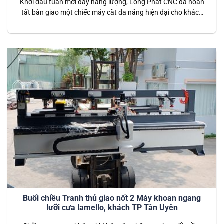
Khởi đầu tuần mới đầy năng lượng, Long Phát CNC đã hoàn
tất bàn giao một chiếc máy cắt đa năng hiện đại cho khách
hàng tại Bến Cát, Bình Dương. Đây là một trong những dòng
máy nổi bật với tính linh hoạt và hiệu suất cao, được thiết kế
để đáp ứng đa…
Buổi chiều Tranh thủ giao nốt 2 Máy khoan ngang
lưỡi cưa lamello, khách TP Tân Uyên