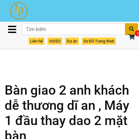
T
0
Liên hệ
VIDEO
Dự án
Sơ Đồ Trang Web
Bàn giao 2 anh khách
dễ thương dĩ an , Máy
1 đầu thay dao 2 mặt
bàn