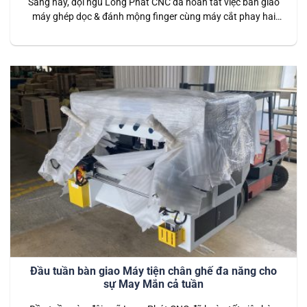
Sáng nay, đội ngũ Long Phát CNC đã hoàn tất việc bàn giao
máy ghép dọc & đánh mộng finger cùng máy cắt phay hai
đầu cho khách hàng tại Bến Cát, Bình Dương. Đây là hai thiết
bị quan trọng, hỗ trợ hiệu quả trong việc gia công và sản xuất
các sản phẩm…
Đầu tuần bàn giao Máy tiện chân ghế đa năng cho
sự May Mắn cả tuần