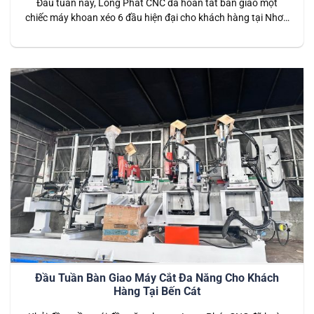
Đầu tuần này, Long Phát CNC đã hoàn tất bàn giao một
chiếc máy khoan xéo 6 đầu hiện đại cho khách hàng tại Nhơn
Trạch, Đồng Nai. Đây là dòng máy đặc biệt với khả năng
khoan đa chiều, đáp ứng hiệu quả nhu cầu gia công phức tạp
của các xưởng sản xuất…
Đầu Tuần Bàn Giao Máy Cắt Đa Năng Cho Khách
Hàng Tại Bến Cát