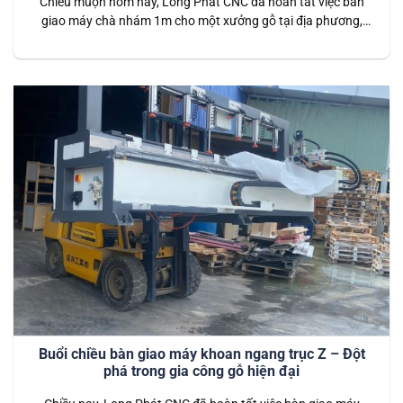
Chiều muộn hôm nay, Long Phát CNC đã hoàn tất việc bàn
giao máy chà nhám 1m cho một xưởng gỗ tại địa phương,
thân quen như “anh hàng xóm”. Đây là dòng máy chuyên
dụng, phù hợp với các xưởng sản xuất cần xử lý bề mặt gỗ
một cách nhanh chóng và hiệu…
Buổi chiều bàn giao máy khoan ngang trục Z – Đột
phá trong gia công gỗ hiện đại