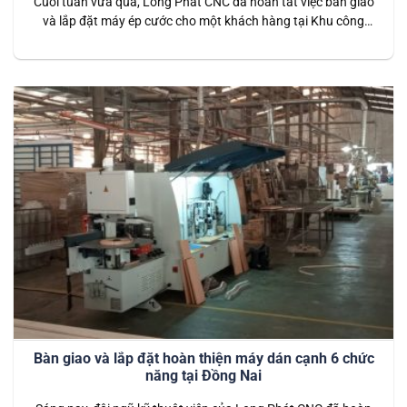
Cuối tuần vừa qua, Long Phát CNC đã hoàn tất việc bàn giao
và lắp đặt máy ép cước cho một khách hàng tại Khu công
nghiệp Tam Phước, Biên Hòa, Đồng Nai. Đây là dòng máy
hiện đại, được thiết kế tối ưu cho các xưởng sản xuất cần gia
công các sản phẩm…
Bàn giao và lắp đặt hoàn thiện máy dán cạnh 6 chức
năng tại Đồng Nai