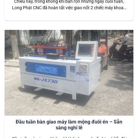
Chiều nay, trong không khí bận rộn những ngày cuối tuần,
Long Phát CNC đã hoàn tất việc giao nốt 2 chiếc máy khoan
ngang lưỡi cưa Lamello cho khách hàng tại TP Tân Uyên,
Bình Dương. Đây là dòng máy hiện đại, tích hợp lưỡi cưa
Lamello, được thiết kế chuyên dụng để khoan…
Đầu tuần bàn giao máy làm mộng đuôi én – Sẵn
sàng nghỉ lễ