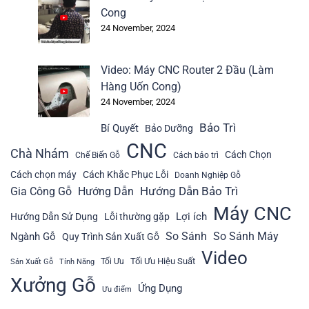
Cong
24 November, 2024
Video: Máy CNC Router 2 Đầu (Làm
Hàng Uốn Cong)
24 November, 2024
Bảo Trì
Bí Quyết
Bảo Dưỡng
CNC
Chà Nhám
Cách Chọn
Chế Biến Gỗ
Cách bảo trì
Cách chọn máy
Cách Khắc Phục Lỗi
Doanh Nghiệp Gỗ
Hướng Dẫn Bảo Trì
Gia Công Gỗ
Hướng Dẫn
Máy CNC
Lợi ích
Hướng Dẫn Sử Dụng
Lỗi thường gặp
So Sánh
So Sánh Máy
Ngành Gỗ
Quy Trình Sản Xuất Gỗ
Video
Tối Ưu Hiệu Suất
Tối Ưu
Sản Xuất Gỗ
Tính Năng
Xưởng Gỗ
Ứng Dụng
Ưu điểm