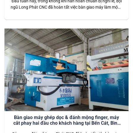
Đầu tuần này, trong không khí hân hoan chuẩn bị nghỉ lễ, đội
ngũ Long Phát CNC đã hoàn tất việc bàn giao máy làm mộng
đuôi én cho đối tác tại một xưởng sản xuất nội thất lớn. Đây
là bước khởi đầu suôn sẻ, giúp xưởng sản xuất sẵn sàng vận
hành hiệu…
Bàn giao máy ghép dọc & đánh mộng finger, máy
cắt phay hai đầu cho khách hàng tại Bến Cát, Bình
Dương