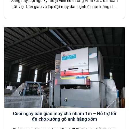
Sáng nay, đội ngũ kỹ thuật viên của Long Phát CNC đã hoàn
tất việc bàn giao và lắp đặt máy dán cạnh 6 chức năng cho
khách hàng tại Đồng Nai. Đây là dòng máy dán cạnh hiện đại,
tích hợp 6 chức năng vượt trội, giúp hoàn thiện sản phẩm gỗ
nội thất…
Cuối ngày bàn giao máy chà nhám 1m – Hỗ trợ tối
đa cho xưởng gỗ anh hàng xóm