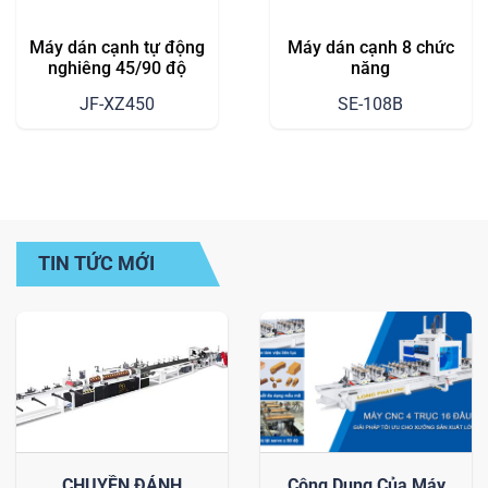
Máy dán cạnh tự động
Máy dán cạnh 8 chức
nghiêng 45/90 độ
năng
JF-XZ450
SE-108B
TIN TỨC MỚI
CHUYỀN ĐÁNH
Công Dụng Của Máy