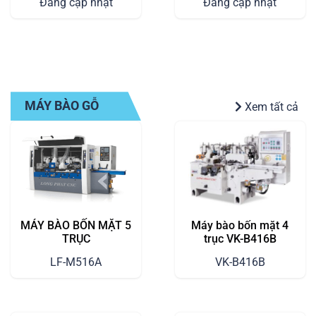
Đang cập nhật
Đang cập nhật
MÁY BÀO GỖ
Xem tất cả
MÁY BÀO BỐN MẶT 5
Máy bào bốn mặt 4
TRỤC
trục VK-B416B
LF-M516A
VK-B416B