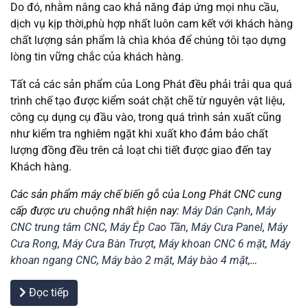
Do đó, nhằm nâng cao khả năng đáp ứng mọi nhu cầu,
dịch vụ kịp thời,phù hợp nhất luôn cam kết với khách hàng
chất lượng sản phẩm là chìa khóa để chúng tôi tạo dựng
lòng tin vững chắc của khách hàng.
Tất cả các sản phẩm của Long Phát đều phải trải qua quá
trình chế tạo được kiểm soát chặt chẽ từ nguyên vật liệu,
công cụ dụng cụ đầu vào, trong quá trình sản xuất cũng
như kiểm tra nghiêm ngặt khi xuất kho đảm bảo chất
lượng đồng đều trên cả loạt chi tiết được giao đến tay
Khách hàng.
Các sản phẩm máy chế biến gỗ của Long Phát CNC cung
cấp được ưu chuộng nhất hiện nay:
Máy Dán Cạnh
,
Máy
CNC trung tâm CNC
,
Máy Ép Cao Tần
,
Máy Cưa Panel
,
Máy
Cưa Rong
,
Máy Cưa Bàn Trượt
,
Máy khoan CNC 6 mặt
,
Máy
khoan ngang CNC
,
Máy bào 2 mặt
,
Máy bào 4 mặt
,…
Đọc tiếp