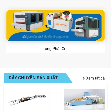
Long Phát Cnc
DÂY CHUYỀN SẢN XUẤT
Xem tất cả