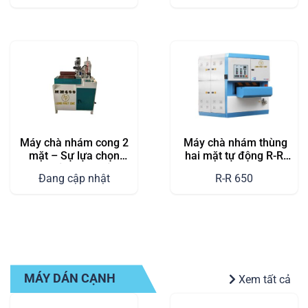
Máy chà nhám cong 2
Máy chà nhám thùng
mặt – Sự lựa chọn
hai mặt tự động R-R
hoàn hảo cho xưởng
650
Đang cập nhật
R-R 650
sản xuất gỗ
MÁY DÁN CẠNH
Xem tất cả