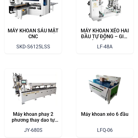
MÁY KHOAN SÁU MẶT
MÁY KHOAN XÉO HAI
CNC
ĐẦU TỰ ĐỘNG – GIẢI
PHÁP TỐI ƯU CHO
SKD-S6125LSS
LF-48A
SẢN XUẤT NỘI THẤT
HIỆN ĐẠI
Máy khoan phay 2
Máy khoan xéo 6 đầu
phương thay dao tự
động
JY-680S
LFQ-06