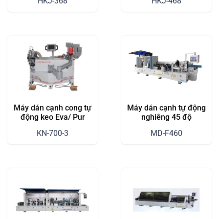
HKJ-368
HKJ-468
Lượng Sản Phẩm Gỗ
Nội Thất Cao Cấp
Máy dán cạnh cong tự
Máy dán cạnh tự động
động keo Eva/ Pur
nghiêng 45 độ
KN-700-3
MD-F460