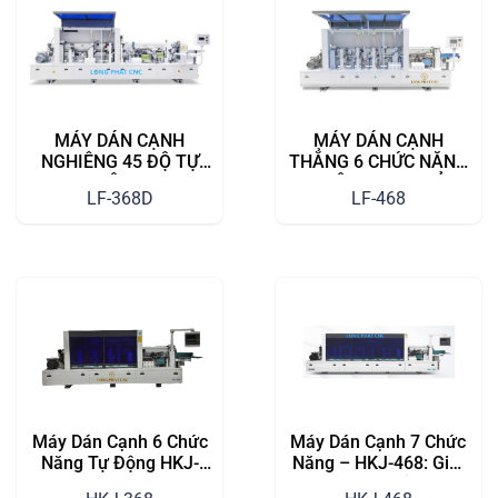
MÁY DÁN CẠNH
MÁY DÁN CẠNH
NGHIÊNG 45 ĐỘ TỰ
THẲNG 6 CHỨC NĂNG
ĐỘNG
(PHÔI HẸP) – GIẢI
LF-368D
LF-468
PHÁP HOÀN HẢO CHO
DÂY CHUYỀN NỘI
THẤT HIỆN ĐẠI
Máy Dán Cạnh 6 Chức
Máy Dán Cạnh 7 Chức
Năng Tự Động HKJ-
Năng – HKJ-468: Giải
368 – Nâng Cao Chất
Pháp Hoàn Hảo Cho