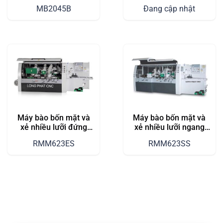
MB2045B
Vượt Trội Trong Gia
MB2045B
Đang cập nhật
Công Gỗ
Máy bào bốn mặt và
Máy bào bốn mặt và
xẻ nhiều lưỡi đứng
xẻ nhiều lưỡi ngang
RMM623ES
RMM623SS
RMM623ES
RMM623SS