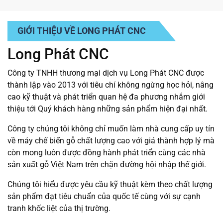
triển mạnh mẽ nhờ nhu
phí và đảm bảo chất
cầu nhà ở, căn hộ, văn
lượng thành phẩm đồng
phòng và công trình
đều. Tuy nhiên, chọn
GIỚI THIỆU VỀ LONG PHÁT CNC
thương mại ngày càng
mua máy phù hợp không
cao. Song song với đó,
phải dễ — bạn cần nắm
Long Phát CNC
công nghệ sản xuất
rõ các tiêu chí quan
cũng thay đổi nhanh
trọng trước khi đầu tư.
Công ty TNHH thương mại dịch vụ Long Phát CNC được
chóng: từ những
1️⃣...
thành lập vào 2013 với tiêu chí không ngừng học hỏi, nâng
phương pháp...
cao kỹ thuật và phát triển quan hệ đa phương nhắm giới
thiệu tới Quý khách hàng những sản phẩm hiện đại nhất.
Công ty chúng tôi không chỉ muốn làm nhà cung cấp uy tín
về máy chế biến gỗ chất lượng cao với giá thành hợp lý mà
còn mong luôn được đồng hành phát triển cùng các nhà
sản xuất gỗ Việt Nam trên chặn đường hội nhập thế giới.
Chúng tôi hiểu được yêu cầu kỹ thuật kèm theo chất lượng
sản phẩm đạt tiêu chuẩn của quốc tế cùng với sự cạnh
tranh khốc liệt của thị trường.