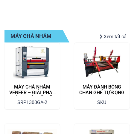
MÁY CHÀ NHÁM
Xem tất cả
MÁY CHÀ NHÁM
MÁY ĐÁNH BÓNG
VENEER – GIẢI PHÁP
CHÂN GHẾ TỰ ĐỘNG
HOÀN THIỆN BỀ MẶT
SRP1300GA-2
SKU
GỖ TINH XẢO, CHÍNH
XÁC, KHÔNG LÀM
RÁCH VENEER